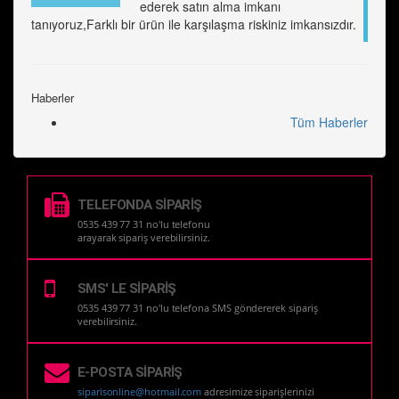
ederek satın alma imkanı
tanıyoruz,Farklı bir ürün ile karşılaşma riskiniz imkansızdır.
Haberler
Tüm Haberler
TELEFONDA SİPARİŞ
0535 439 77 31 no'lu telefonu
arayarak sipariş verebilirsiniz.
SMS' LE SİPARİŞ
0535 439 77 31 no'lu telefona SMS göndererek sipariş
verebilirsiniz.
E-POSTA SİPARİŞ
siparisonline@hotmail.com
adresimize siparişlerinizi